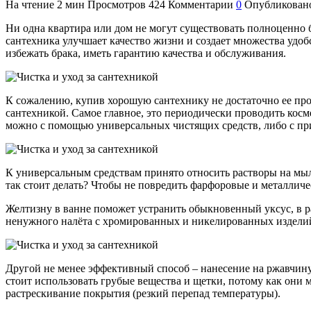
На чтение
2 мин
Просмотров
424
Комментарии
0
Опубликован
Ни одна квартира или дом не могут существовать полноценно 
сантехника улучшает качество жизни и создает множества удоб
избежать брака, иметь гарантию качества и обслуживания.
К сожалению, купив хорошую сантехнику не достаточно ее прост
сантехникой. Самое главное, это периодически проводить косм
можно с помощью универсальных чистящих средств, либо с при
К универсальным средствам принято относить растворы на мыль
так стоит делать? Чтобы не повредить фарфоровые и металлич
Желтизну в ванне поможет устранить обыкновенный уксус, в ра
ненужного налёта с хромированных и никелированных изделий 
Другой не менее эффективный способ – нанесение на ржавчину 
стоит использовать грубые вещества и щетки, потому как они 
растрескивание покрытия (резкий перепад температуры).