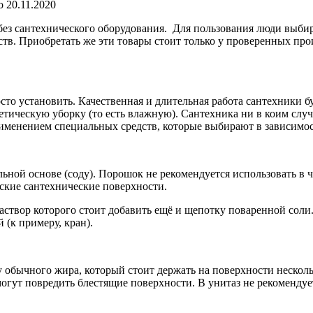
о
20.11.2020
без сантехнического оборудования. Для пользования люди выби
ств. Приобретать же эти товары стоит только у проверенных про
о установить. Качественная и длительная работа сантехники буд
етическую уборку (то есть влажную). Сантехника ни в коим случ
менением специальных средств, которые выбирают в зависимости
ной основе (соду). Порошок не рекомендуется использовать в ч
еские сантехнические поверхности.
створ которого стоит добавить ещё и щепотку поваренной соли.
(к примеру, кран).
обычного жира, который стоит держать на поверхности несколько
могут повредить блестящие поверхности. В унитаз не рекомендуе