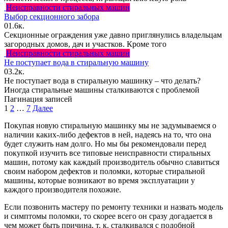
Неисправности стиральных машин
Выбор секционного забора
0
1.6к.
Секционные ограждения уже давно приглянулись владельцам
загородных домов, дач и участков. Кроме того
Неисправности стиральных машин
Не поступает вода в стиральную машину
0
3.2к.
Не поступает вода в стиральную машинку – что делать?
Иногда стиральные машины сталкиваются с проблемой
Пагинация записей
1
2
…
7
Далее
Покупая новую стиральную машинку мы не задумываемся о
наличии каких-либо дефектов в ней, надеясь на то, что она
будет служить нам долго. Но мы бы рекомендовали перед
покупкой изучить все типовые неисправности стиральных
машин, потому как каждый производитель обычно славиться
своим набором дефектов и поломки, которые стиральной
машины, которые возникают во время эксплуатации у
каждого производителя похожие.
Если позвонить мастеру по ремонту техники и назвать модель
и симптомы поломки, то скорее всего он сразу догадается в
чем может быть причина, т. к. сталкивался с подобной