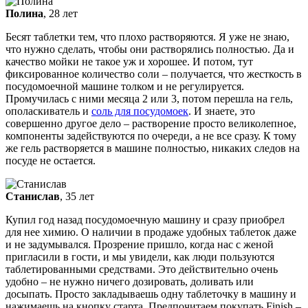
Полина
, 28 лет
Бесят таблетки тем, что плохо растворяются. Я уже не знаю,
что нужно сделать, чтобы они растворялись полностью. Да и
качество мойки не такое уж и хорошее. И потом, тут
фиксированное количество соли – получается, что жесткость в
посудомоечной машине толком и не регулируется.
Промучилась с ними месяца 2 или 3, потом перешла на гель,
ополаскиватель и
соль для посудомоек
. И знаете, это
совершенно другое дело – растворение просто великолепное,
компоненты задействуются по очереди, а не все сразу. К тому
же гель растворяется в машине полностью, никаких следов на
посуде не остается.
Станислав
, 35 лет
Купил год назад посудомоечную машину и сразу приобрел
для нее химию. О наличии в продаже удобных таблеток даже
и не задумывался. Прозрение пришло, когда нас с женой
пригласили в гости, и мы увидели, как люди пользуются
таблетированными средствами. Это действительно очень
удобно – не нужно ничего дозировать, доливать или
досыпать. Просто закладываешь одну таблеточку в машину и
нажимаешь на кнопку старта. Предпочитаем покупать Finish –