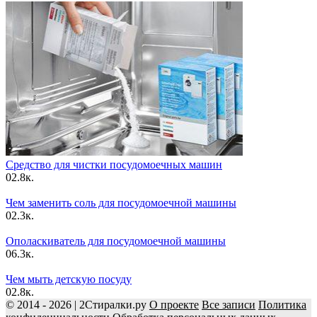
Средство для чистки посудомоечных машин
0
2.8к.
Чем заменить соль для посудомоечной машины
0
2.3к.
Ополаскиватель для посудомоечной машины
0
6.3к.
Чем мыть детскую посуду
0
2.8к.
© 2014 - 2026 | 2Стиралки.ру
О проекте
Все записи
Политика