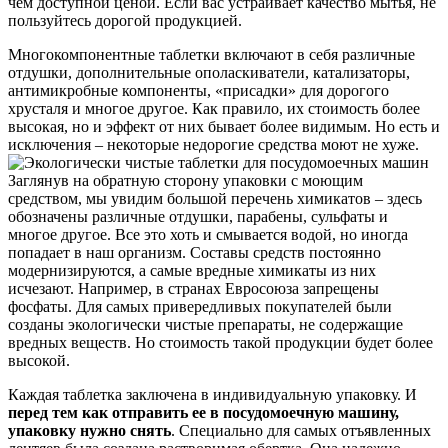
чем доступной ценой. Если вас устраивает качество мытья, не
пользуйтесь дорогой продукцией.
Многокомпонентные таблетки включают в себя различные
отдушки, дополнительные ополаскиватели, катализаторы,
антимикробные компоненты, «присадки» для дорогого
хрусталя и многое другое. Как правило, их стоимость более
высокая, но и эффект от них бывает более видимым. Но есть и
исключения – некоторые недорогие средства моют не хуже.
Заглянув на обратную сторону упаковки с моющим
средством, мы увидим большой перечень химикатов – здесь
обозначены различные отдушки, парабены, сульфаты и
многое другое. Все это хоть и смывается водой, но иногда
попадает в наш организм. Составы средств постоянно
модернизируются, а самые вредные химикаты из них
исчезают. Например, в странах Евросоюза запрещены
фосфаты. Для самых привередливых покупателей были
созданы экологически чистые препараты, не содержащие
вредных веществ. Но стоимость такой продукции будет более
высокой.
Каждая таблетка заключена в индивидуальную упаковку. И
перед тем как отправить ее в посудомоечную машину,
упаковку нужно снять
. Специально для самых отъявленных