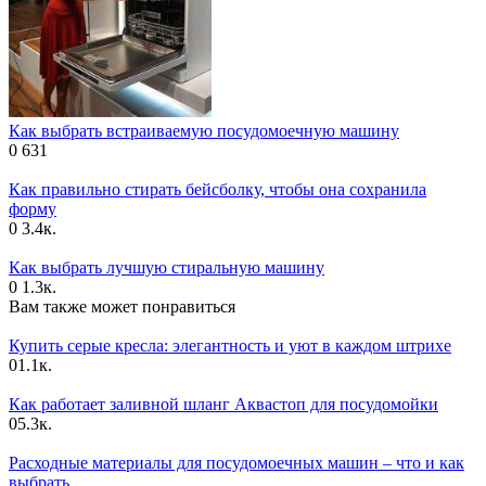
Как выбрать встраиваемую посудомоечную машину
0
631
Как правильно стирать бейсболку, чтобы она сохранила
форму
0
3.4к.
Как выбрать лучшую стиральную машину
0
1.3к.
Вам также может понравиться
Купить серые кресла: элегантность и уют в каждом штрихе
0
1.1к.
Как работает заливной шланг Аквастоп для посудомойки
0
5.3к.
Расходные материалы для посудомоечных машин – что и как
выбрать