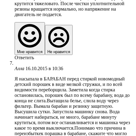
крутится тяжеловато. После чистки уплотнительной
резины вращается нормально, но напряжение на
двигатель не подается.
Мне нравится
Не нравится
Ответить
Алла
16.10.2015 в 10:36
Я насыпала в БАРАБАН перед стиркой новомодный
детский порошек в виде мелкой стружки, и по всей
видимости переборщила. Заметила когда стирка
остановилась, порошек был по всему барабану, вода до
конца не слита.Вытащила белье, слила воду через
фильтер. Вымала барабан и резинку защитную.
Высушила сутки. Запустила машинку снова. Вода
начинает набираться, не много, барабане минуту
крутиться, потом все останавливается и машинка через
какое то время выключается.Понимаю что причина в
переизбыткек порашка в барабане, скажите что могло