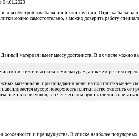
о
04.01.2023
лов для обустройства балконной конструкции. Отделка балкона 
плитки можно самостоятельно, а можно доверить работу специа
. Данный материал имеет массу достоинств. В их числе можно в
ива к низким и высоким температурам, а также к резким перепа
опасных материалов; при попадании воды на пол плитка менее ско
е накапливается мусор; поверхность плитки легко очистить от 
ем цветов и рисунков, за счет чего она будет отлично сочетатьс
и особенности и преимущества. В списке наиболее популярных 