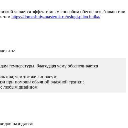
плиткой является эффективным способом обеспечить балкон или
листам
https://domashniy-masterok.ru/uslugi-plitochnika/
.
ыделить:
дам температуры, благодаря чему обеспечивается
льзкая, чем тот же линолеум;
грязи при помощи обычной влажной тряпки;
я с любым дизайном.
видов находятся: