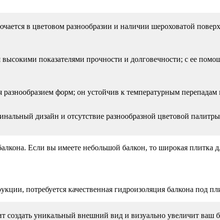
лючается в цветовом разнообразии и наличии шероховатой повер
ся высокими показателями прочности и долговечности; с ее пом
я разнообразием форм; он устойчив к температурным перепадам 
игинальный дизайн и отсутствие разнообразной цветовой палитры
балкона. Если вы имеете небольшой балкон, то широкая плитка дл
укции, потребуется качественная гидроизоляция балкона под пл
т создать уникальный внешний вид и визуально увеличит ваш б