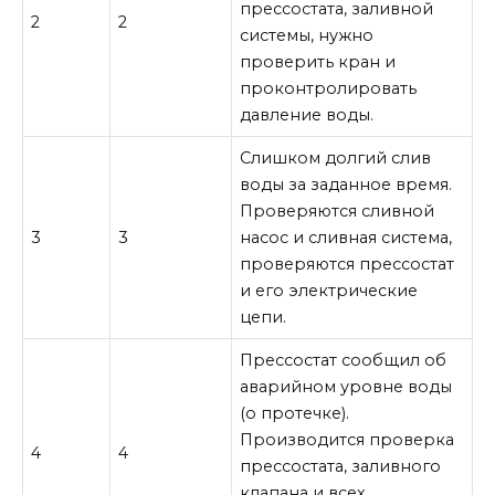
прессостата, заливной
2
2
системы, нужно
проверить кран и
проконтролировать
давление воды.
Слишком долгий слив
воды за заданное время.
Проверяются сливной
3
3
насос и сливная система,
проверяются прессостат
и его электрические
цепи.
Прессостат сообщил об
аварийном уровне воды
(о протечке).
Производится проверка
4
4
прессостата, заливного
клапана и всех