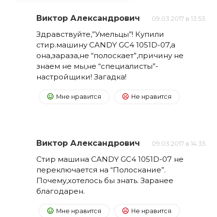
Виктор Александрович
09.03.2017 в 13:53
Здравствуйте,”Умельцы”! Купили
стир.машину CANDY GC4 1051D-07,а
она,зараза,не “полоскает”,причину не
знаем не мы,не “специалисты”-
настройщики! Загадка!
Мне нравится
Не нравится
Виктор Александрович
09.03.2017 в 14:35
Стир машина CANDY GC4 1051D-07 не
переключается на “Полоскание”.
Почему,хотелось бы знать. Заранее
благодарен.
Мне нравится
Не нравится