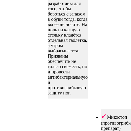
разработаны для
того, чтобы
бороться с запахом
в обуви тогда, когда
вы её не носите. На
ночь на каждую
стельку кладётся
отдельная таблетка,
а утром
выбрасывается.
Призваны
обеспечить не
только свежесть, но
и провести
антибактериальную
и
противогрибковую
защиту ног.
Микостоп
(противогриб
препарат),