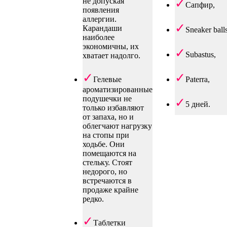
не допуская
Сапфир,
появления
аллергии.
Карандаши
Sneaker balls
наиболее
экономичны, их
Subastus,
хватает надолго.
Гелевые
Paterra,
ароматизированные
подушечки не
5 дней.
только избавляют
от запаха, но и
облегчают нагрузку
на стопы при
ходьбе. Они
помещаются на
стельку. Стоят
недорого, но
встречаются в
продаже крайне
редко.
Таблетки