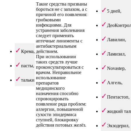
Такие средства призваны
бороться не с запахом, а с
5 дней,
причиной его появления:
грибковыми
инфекциями. Для
ДеоКонтрол
устранения заболевания
следует применять
Лавилин,
аптечные линименты с
антибактериальным
Крема,
действием.
Ламизил,
При использовании
таких средств лучше
пасты,
проконсультироваться с
Novastep,
врачом. Неправильное
использование
тальки
Алгель,
препаратов
медицинского
назначения способно
Пентастоп,
спровоцировать
появление ряда проблем:
аллергии, повышенной
жидкий тал
сухости эпидермиса
ступней, блокировку
действия потовых желёз.
Экзодерил,