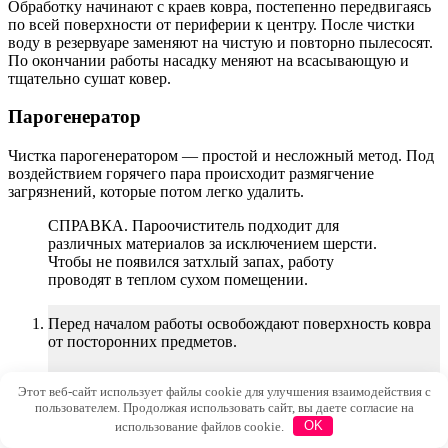
Обработку начинают с краев ковра, постепенно передвигаясь
по всей поверхности от периферии к центру. После чистки
воду в резервуаре заменяют на чистую и повторно пылесосят.
По окончании работы насадку меняют на всасывающую и
тщательно сушат ковер.
Парогенератор
Чистка парогенератором — простой и несложный метод. Под
воздействием горячего пара происходит размягчение
загрязнений, которые потом легко удалить.
СПРАВКА. Пароочиститель подходит для
различных материалов за исключением шерсти.
Чтобы не появился затхлый запах, работу
проводят в теплом сухом помещении.
Перед началом работы освобождают поверхность ковра
от посторонних предметов.
В резервуар заливают воду любой температуры – в
Этот веб-сайт использует файлы cookie для улучшения взаимодействия с
процессе она нагреется.
пользователем. Продолжая использовать сайт, вы даете согласие на
использование файлов cookie.
OK
На парогенератор вначале надевают щетку,