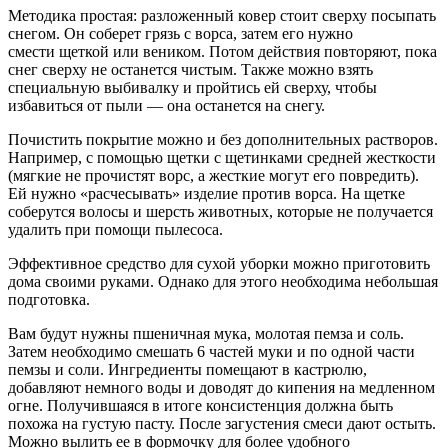
Методика простая: разложенный ковер стоит сверху посыпать
снегом. Он соберет грязь с ворса, затем его нужно
смести щеткой или веником. Потом действия повторяют, пока
снег сверху не останется чистым. Также можно взять
специальную выбивалку и пройтись ей сверху, чтобы
избавиться от пыли — она останется на снегу.
Почистить покрытие можно и без дополнительных растворов.
Например, с помощью щетки с щетинками средней жесткости
(мягкие не прочистят ворс, а жесткие могут его повредить).
Ей нужно «расчесывать» изделие против ворса. На щетке
соберутся волосы и шерсть животных, которые не получается
удалить при помощи пылесоса.
Эффективное средство для сухой уборки можно приготовить
дома своими руками. Однако для этого необходима небольшая
подготовка.
Вам будут нужны пшеничная мука, молотая пемза и соль.
Затем необходимо смешать 6 частей муки и по одной части
пемзы и соли. Ингредиенты помещают в кастрюлю,
добавляют немного воды и доводят до кипения на медленном
огне. Получившаяся в итоге консистенция должна быть
похожа на густую пасту. После загустения смеси дают остыть.
Можно вылить ее в формочку для более удобного