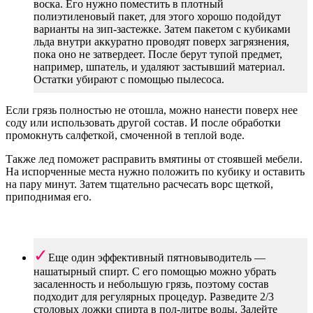
воска. Его нужно поместить в плотный
полиэтиленовый пакет, для этого хорошо подойдут
варианты на зип-застежке. Затем пакетом с кубиками
льда внутри аккуратно проводят поверх загрязнения,
пока оно не затвердеет. После берут тупой предмет,
например, шпатель, и удаляют застывший материал.
Остатки убирают с помощью пылесоса.
Если грязь полностью не отошла, можно нанести поверх нее
соду или использовать другой состав. И после обработки
промокнуть салфеткой, смоченной в теплой воде.
Также лед поможет расправить вмятины от стоявшей мебели.
На испорченные места нужно положить по кубику и оставить
на пару минут. Затем тщательно расчесать ворс щеткой,
приподнимая его.
Еще один эффективный пятновыводитель —
нашатырный спирт. С его помощью можно убрать
засаленность и небольшую грязь, поэтому состав
подходит для регулярных процедур. Разведите 2/3
столовых ложки спирта в пол-литре воды. Залейте