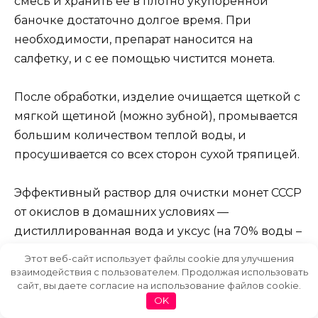
смесь и хранить ее в плотно укупоренной
баночке достаточно долгое время. При
необходимости, препарат наносится на
салфетку, и с ее помощью чистится монета.
После обработки, изделие очищается щеткой с
мягкой щетиной (можно зубной), промывается
большим количеством теплой воды, и
просушивается со всех сторон сухой тряпицей.
Эффективный раствор для очистки монет СССР
от окислов в домашних условиях —
дистиллированная вода и уксус (на 70% воды –
30% уксуса). Желательно предварительно
Этот веб-сайт использует файлы cookie для улучшения
промыть их в мыльном растворе, а затем
взаимодействия с пользователем. Продолжая использовать
сайт, вы даете согласие на использование файлов cookie.
выдержать в готовом растворе 72 часа. После
OK
такой процедуры монеты могут приобрести