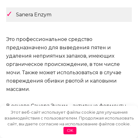
Sanera Еnzym
Это профессиональное средство
предназначено для выведения пятен и
удаления неприятных запахов, имеющих
органическое происхождение, в том числе
мочи. Также может использоваться в случае
повреждения обивки рвотой и каловыми
массами.
В основе Санера Энзим – активные ферменты,
Этот веб-сайт использует файлы cookie для улучшения
которые вступают в реакцию с органическими
взаимодействия с пользователем. Продолжая использовать
веществами, что способствует исчезновению
сайт, вы даете согласие на использование файлов cookie.
неприятных запахов. Цена емкости объемом 0,5
OK