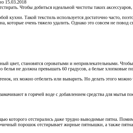
но
15.03.2018
тстирать. Чтобы добиться идеальной чистоты таких аксессуаров
й кухни. Такой текстиль используется достаточно часто, поэто
а, которые очень тяжело удалить. Однако это совсем не повод с
ный цвет, становятся сероватыми и непривлекательными. Чтобы 
го белья не должна превышать 60 градусов, а белые хлопковые п
тенок, их можно отбелить или выварить. Но делать этого можно
амачивают в горячей воде с добавлением средства для мытья по
щью которого отстирались даже трудно выводимые пятна. Помимо
рчичный порошок отстирывает жирные пятнышки, а также пятна о