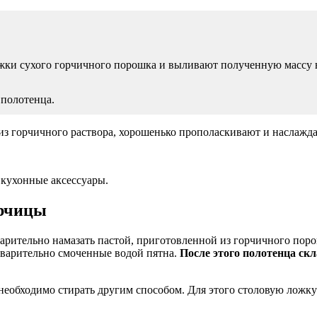
жки сухого горчичного порошка и выливают полученную массу в
 полотенца.
 из горчичного раствора, хорошенько прополаскивают и наслажд
 кухонные аксессуары.
орчицы
арительно намазать пастой, приготовленной из горчичного пор
едварительно смоченные водой пятна.
После этого полотенца ск
необходимо стирать другим способом. Для этого столовую ложку 