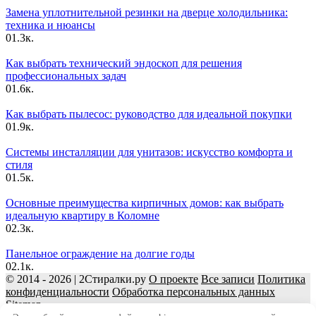
Замена уплотнительной резинки на дверце холодильника:
техника и нюансы
0
1.3к.
Как выбрать технический эндоскоп для решения
профессиональных задач
0
1.6к.
Как выбрать пылесос: руководство для идеальной покупки
0
1.9к.
Системы инсталляции для унитазов: искусство комфорта и
стиля
0
1.5к.
Основные преимущества кирпичных домов: как выбрать
идеальную квартиру в Коломне
0
2.3к.
Панельное ограждение на долгие годы
0
2.1к.
© 2014 - 2026 | 2Стиралки.ру
О проекте
Все записи
Политика
конфиденциальности
Обработка персональных данных
Sitemap