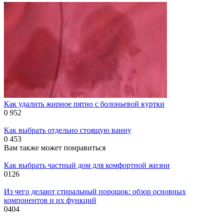
Как удалить жирное пятно с болоньевой куртки
0
952
Как выбрать отдельно стоящую ванну
0
453
Вам также может понравиться
Как выбрать частный дом для комфортной жизни
0
126
Из чего делают стиральный порошок: обзор основных
компонентов и их функций
0
404