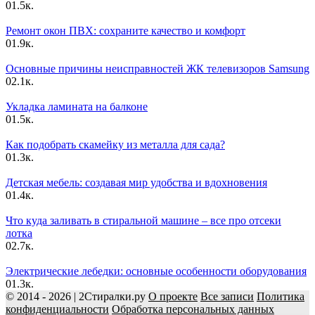
0
1.5к.
Ремонт окон ПВХ: сохраните качество и комфорт
0
1.9к.
Основные причины неисправностей ЖК телевизоров Samsung
0
2.1к.
Укладка ламината на балконе
0
1.5к.
Как подобрать скамейку из металла для сада?
0
1.3к.
Детская мебель: создавая мир удобства и вдохновения
0
1.4к.
Что куда заливать в стиральной машине – все про отсеки
лотка
0
2.7к.
Электрические лебедки: основные особенности оборудования
0
1.3к.
© 2014 - 2026 | 2Стиралки.ру
О проекте
Все записи
Политика
конфиденциальности
Обработка персональных данных