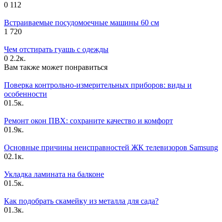
0
112
Встраиваемые посудомоечные машины 60 см
1
720
Чем отстирать гуашь с одежды
0
2.2к.
Вам также может понравиться
Поверка контрольно-измерительных приборов: виды и
особенности
0
1.5к.
Ремонт окон ПВХ: сохраните качество и комфорт
0
1.9к.
Основные причины неисправностей ЖК телевизоров Samsung
0
2.1к.
Укладка ламината на балконе
0
1.5к.
Как подобрать скамейку из металла для сада?
0
1.3к.