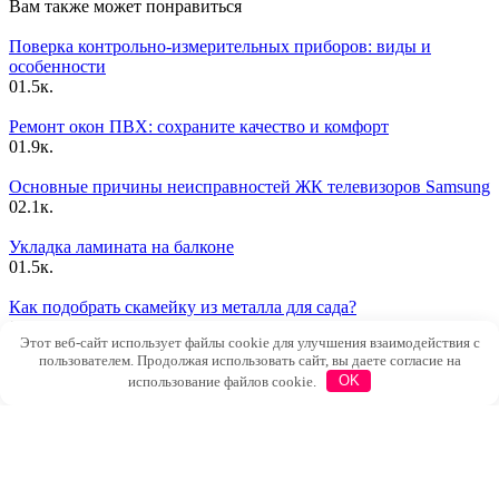
Вам также может понравиться
Поверка контрольно-измерительных приборов: виды и
особенности
0
1.5к.
Ремонт окон ПВХ: сохраните качество и комфорт
0
1.9к.
Основные причины неисправностей ЖК телевизоров Samsung
0
2.1к.
Укладка ламината на балконе
0
1.5к.
Как подобрать скамейку из металла для сада?
0
1.3к.
Этот веб-сайт использует файлы cookie для улучшения взаимодействия с
пользователем. Продолжая использовать сайт, вы даете согласие на
Детская мебель: создавая мир удобства и вдохновения
использование файлов cookie.
OK
0
1.4к.
Что куда заливать в стиральной машине – все про отсеки
лотка
0
2.7к.