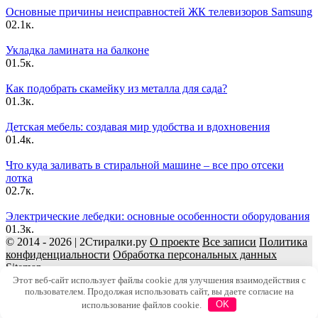
Основные причины неисправностей ЖК телевизоров Samsung
0
2.1к.
Укладка ламината на балконе
0
1.5к.
Как подобрать скамейку из металла для сада?
0
1.3к.
Детская мебель: создавая мир удобства и вдохновения
0
1.4к.
Что куда заливать в стиральной машине – все про отсеки
лотка
0
2.7к.
Электрические лебедки: основные особенности оборудования
0
1.3к.
© 2014 - 2026 | 2Стиралки.ру
О проекте
Все записи
Политика
конфиденциальности
Обработка персональных данных
Sitemap
Использование материалов разрешено только при наличии
Этот веб-сайт использует файлы cookie для улучшения взаимодействия с
пользователем. Продолжая использовать сайт, вы даете согласие на
индексируемой ссылки на страницу с материалом.
использование файлов cookie.
OK