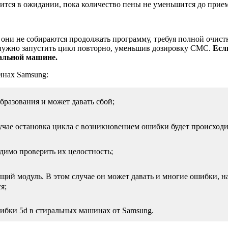
дится в ожидании, пока количество пены не уменьшится до прие
они не собираются продолжать программу, требуя полной очистк
о нужно запустить цикл повторно, уменьшив дозировку СМС.
Есл
ральной машине.
инах Samsung:
бразования и может давать сбой;
учае остановка цикла с возникновением ошибки будет происходи
димо проверить их целостность;
ий модуль. В этом случае он может давать и многие ошибки, на
я;
ибки 5d в стиральных машинах от Samsung.