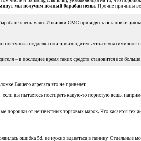
том числе и Samsung Diamond), указывающая на то, что порошо
о минут мы получим полный барабан пены.
Прочие причины воз
арабане очень мало. Излишки СМС приводят к остановке цикла. 
ин поступила подделка или производитель что-то «нахимичил» в
теля – в последнее время таких средств становится все больше
ломке Вашего агрегата это не приведет.
 если вы пытаетесь постирать какую-то пористую вещь, например
.
е порошки от неизвестных торговых марок. Что касается тех же 
вилась ошибка 5d, не нужно вдаваться в панику. Отдельные мод