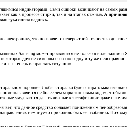
ящимися индикаторами. Сами ошибки возникают на самых разны
ает как в процессе стирки, так и на этапах отжима.
А причиной
 вышеуказанная надпись.
электронику, что позволяет с невероятной точностью диагнос
машинах Samsung может проявляться не только в виде надписи Su
некоторые другие символы означают одну и ту же неисправность
е и как теперь исправлять ситуацию.
иральном порошке. Любая стиралка будет стирать максимально к
а пометка является не более чем маркетинговым ходом, чтобы л
которые умудряются давать ложные классификации даже пакетам 
значает, что данное средство обладает пониженным пенообразов
х направлениях неминуемо приводило бы к ее изобилию. Поэто