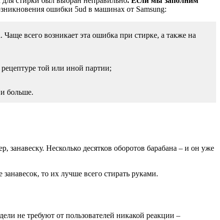
к для стирки был выбран неправильно
. Если мы заполним
никновения ошибки 5ud в машинах от Samsung:
Чаще всего возникает эта ошибка при стирке, а также на
 рецептуре той или иной партии;
 и больше.
, занавеску. Несколько десятков оборотов барабана – и он уже
занавесок, то их лучше всего стирать руками.
ели не требуют от пользователей никакой реакции –