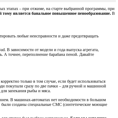
х этапах – при отжиме, на старте выбранной программы, при
 тому является банальное повышенное пенообразование.
В
тировать любые неисправности и даже предотвращать
d. В зависимости от модели и года выпуска агрегата,
. А точнее, переполнение барабана пеной. Давайте
орректно только в том случае, если будет использоваться
юди покупали сразу по две пачки – для ручной и машинной
для запекания рыбы и мяса.
анием. В машинах-автоматах нет необходимости в большом
му были созданы специальные СМС (синтетические моющие