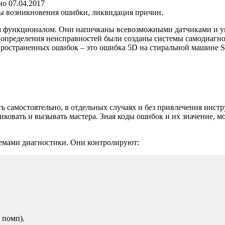
но
07.04.2017
ны возникновения ошибки, ликвидация причин.
функционалом. Они напичканы всевозможными датчиками и умн
о определения неисправностей были созданы системы самодиаг
спространенных ошибок – это ошибка 5D на стиральной машине S
самостоятельно, в отдельных случаях и без привлечения инстру
иковать и вызывать мастера. Зная коды ошибок и их значение, 
мами диагностики. Они контролируют:
 помп).