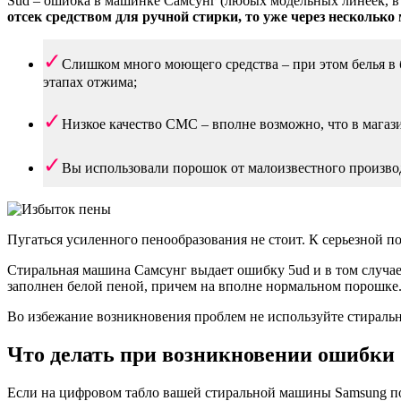
Sud – ошибка в машинке Самсунг (любых модельных линеек, в 
отсек средством для ручной стирки, то уже через нескольк
Слишком много моющего средства – при этом белья в б
этапах отжима;
Низкое качество СМС – вполне возможно, что в магаз
Вы использовали порошок от малоизвестного производи
Пугаться усиленного пенообразования не стоит. К серьезной по
Стиральная машина Самсунг выдает ошибку 5ud и в том случае,
заполнен белой пеной, причем на вполне нормальном порошке
Во избежание возникновения проблем не используйте стиральны
Что делать при возникновении ошибки
Если на цифровом табло вашей стиральной машины Samsung поя