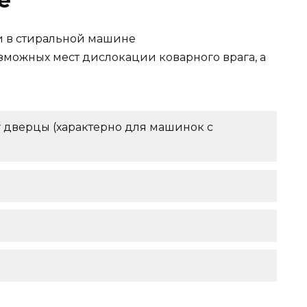
е
зможных мест дислокации коварного врага, а
 дверцы (характерно для машинок с