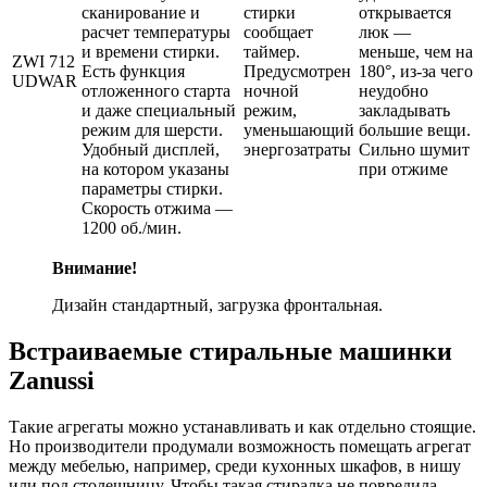
сканирование и
стирки
открывается
расчет температуры
сообщает
люк —
и времени стирки.
таймер.
меньше, чем на
ZWI 712
Есть функция
Предусмотрен
180°, из-за чего
UDWAR
отложенного старта
ночной
неудобно
и даже специальный
режим,
закладывать
режим для шерсти.
уменьшающий
большие вещи.
Удобный дисплей,
энергозатраты
Сильно шумит
на котором указаны
при отжиме
параметры стирки.
Скорость отжима —
1200 об./мин.
Внимание!
Дизайн стандартный, загрузка фронтальная.
Встраиваемые стиральные машинки
Zanussi
Такие агрегаты можно устанавливать и как отдельно стоящие.
Но производители продумали возможность помещать агрегат
между мебелью, например, среди кухонных шкафов, в нишу
или под столешницу. Чтобы такая стиралка не повредила