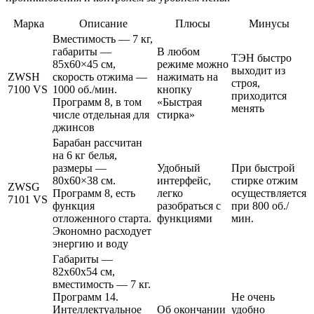
Марка
Описание
Плюсы
Минусы
Вместимость — 7 кг,
габариты —
В любом
ТЭН быстро
85х60×45 см,
режиме можно
выходит из
ZWSH
скорость отжима —
нажимать на
строя,
7100 VS
1000 об./мин.
кнопку
приходится
Программ 8, в том
«Быстрая
менять
числе отдельная для
стирка»
джинсов
Барабан рассчитан
на 6 кг белья,
размеры —
Удобный
При быстрой
80х60×38 см.
интерфейс,
стирке отжим
ZWSG
Программ 8, есть
легко
осуществляется
7101 VS
функция
разобраться с
при 800 об./
отложенного старта.
функциями
мин.
Экономно расходует
энергию и воду
Габариты —
82х60х54 см,
вместимость — 7 кг.
Программ 14.
Не очень
Интеллектуальное
Об окончании
удобно