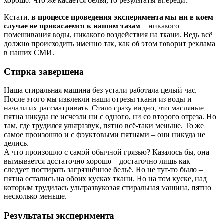
хорошо. Что же касается белья, то результаты впереди.
Кстати,
в процессе проведения эксперимента мы ни в коем
случае не прикасаемся к нашим тазам
– никакого
помешивания воды, никакого воздействия на ткани. Ведь всё
должно происходить именно так, как об этом говорит реклама
в наших СМИ.
Стирка завершена
Наша стиральная машина без устали работала целый час.
После этого мы извлекли наши отрезы ткани из воды и
начали их рассматривать. Стало сразу видно, что масляные
пятна никуда не исчезли ни с одного, ни со второго отреза. Но
там, где трудился ультразвук, пятно всё-таки меньше. То же
самое произошло и с фруктовыми пятнами – они никуда не
делись.
А что произошло с самой обычной грязью? Казалось бы, она
вымывается достаточно хорошо – достаточно лишь как
следует постирать загрязнённое бельё. Но не тут-то было –
пятна остались на обоих кусках ткани. Но на том куске, над
которым трудилась ультразвуковая стиральная машина, пятно
несколько меньше.
Результаты эксперимента