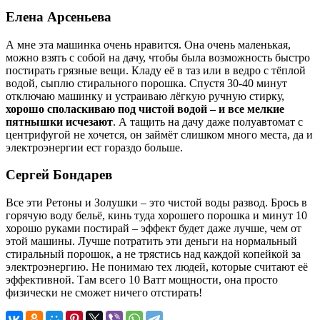
Елена Арсеньева
А мне эта машинка очень нравится. Она очень маленькая,
можно взять с собой на дачу, чтобы была возможность быстро
постирать грязные вещи. Кладу её в таз или в ведро с тёплой
водой, сыплю стирального порошка. Спустя 30-40 минут
отключаю машинку и устраиваю лёгкую ручную стирку,
хорошо споласкиваю под чистой водой – и все мелкие
пятнышки исчезают
. А тащить на дачу даже полуавтомат с
центрифугой не хочется, он займёт слишком много места, да и
электроэнергии ест гораздо больше.
Сергей Бондарев
Все эти Ретоны и Золушки – это чистой воды развод. Брось в
горячую воду бельё, кинь туда хорошего порошка и минут 10
хорошо руками постирай – эффект будет даже лучше, чем от
этой машины. Лучше потратить эти деньги на нормальный
стиральный порошок, а не трястись над каждой копейкой за
электроэнергию. Не понимаю тех людей, которые считают её
эффективной. Там всего 10 Ватт мощности, она просто
физически не сможет ничего отстирать!