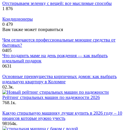
Отстирываем зеленку с вещей: все мыслимые способы
1
876
Кондиционеры
0
479
Вам также может понравиться
Чем отличаются профессиональные моющие средства от
бытовых?
0
405
Что подарить маме на день рождения — как выбрать
идеальный подарок
0
631
Основные преимущества кирпичных домов: как выбрать
идеальную квартиру в Коломне
0
2.3к.
Рейтинг стиральных машин по надежности 2026
76
8.1к.
Какую стиральную машинку лучше купить в 2026 году – 10
нюансов которые нужно учесть
98
164к.