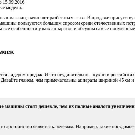
о
15.09.2016
ые модели.
 в магазин, начинают разбегаться глаза. В продаже присутству
 машины пользуются большим спросом среди отечественных потр
м все особенности узких аппаратов и обсудим самые популярные
моек
ется лидером продаж. И это неудивительно – кухни в российски
 Давайте глянем, чем примечательны аппараты шириной 45 см и 
е машины стоят дешевле, чем их полные аналоги увеличенн
это достоинство является ключевым. Например, такие посудомо