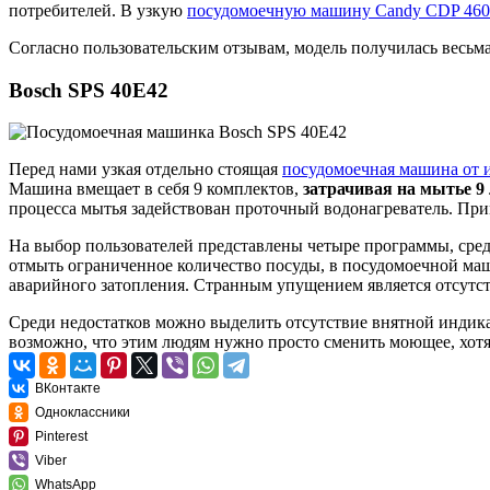
потребителей. В узкую
посудомоечную машину Candy CDP 460
Согласно пользовательским отзывам, модель получилась весьма
Bosch SPS 40E42
Перед нами узкая отдельно стоящая
посудомоечная машина от 
Машина вмещает в себя 9 комплектов,
затрачивая на мытье 9 
процесса мытья задействован проточный водонагреватель. Приме
На выбор пользователей представлены четыре программы, сре
отмыть ограниченное количество посуды, в посудомоечной маш
аварийного затопления. Странным упущением является отсутст
Среди недостатков можно выделить отсутствие внятной индика
возможно, что этим людям нужно просто сменить моющее, хотя
ВКонтакте
Одноклассники
Pinterest
Viber
WhatsApp