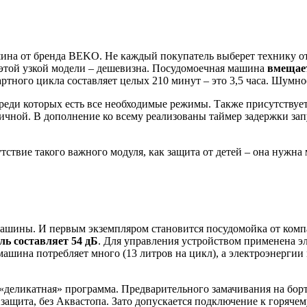
ина от бренда BEKO. Не каждый покупатель выберет технику от 
 этой узкой модели – дешевизна. Посудомоечная машина
вмещает
ртного цикла составляет целых 210 минут – это 3,5 часа. Шумнос
реди которых есть все необходимые режимы. Также присутствует 
й. В дополнение ко всему реализованы таймер задержки запуска
тствие такого важного модуля, как защита от детей – она нужна
машины. И первым экземпляром становится посудомойка от комп
ь составляет 54 дБ
. Для управления устройством применена э
машина потребляет много (13 литров на цикл), а электроэнергии 
 «деликатная» программа. Предварительного замачивания на бор
 защита, без Аквастопа. Зато допускается подключение к горяче