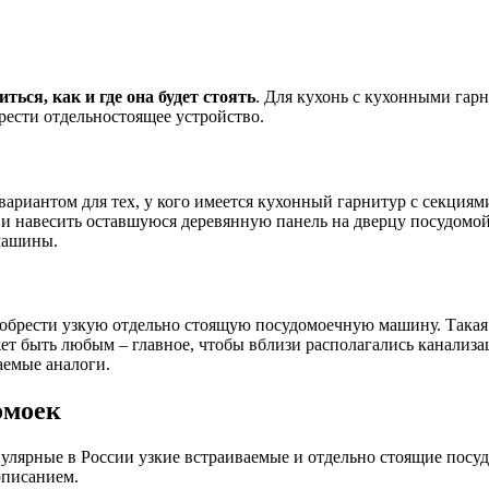
иться, как и где она будет стоять
. Для кухонь с кухонными гар
рести отдельностоящее устройство.
вариантом для тех, у кого имеется кухонный гарнитур с секция
 и навесить оставшуюся деревянную панель на дверцу посудомой
машины.
риобрести узкую отдельно стоящую посудомоечную машину. Такая
ет быть любым – главное, чтобы вблизи располагались канализа
аемые аналоги.
омоек
пулярные в России узкие встраиваемые и отдельно стоящие по
описанием.