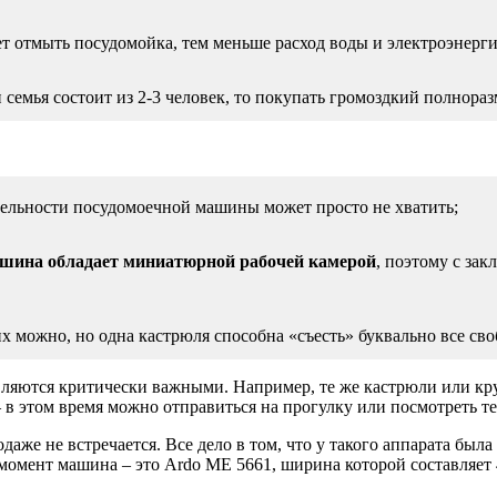
 отмыть посудомойка, тем меньше расход воды и электроэнерги
семья состоит из 2-3 человек, то покупать громоздкий полнора
тельности посудомоечной машины может просто не хватить;
ашина обладает миниатюрной рабочей камерой
, поэтому с за
 можно, но одна кастрюля способна «съесть» буквально все сво
вляются критически важными. Например, те же кастрюли или кру
в этом время можно отправиться на прогулку или посмотреть те
даже не встречается. Все дело в том, что у такого аппарата был
омент машина – это Ardo ME 5661, ширина которой составляет 4