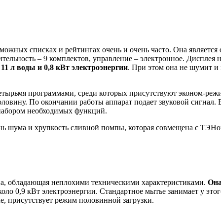
зможных списках и рейтингах очень и очень часто. Она являетс
тельность – 9 комплектов, управление – электронное. Дисплея н
11 л воды и 0,8 кВт электроэнергии
. При этом она не шумит и
четырьмя программами, среди которых присутствуют эконом-ре
ловину. По окончании работы аппарат подает звуковой сигнал. 
 набором необходимых функций.
ь шума и хрупкость сливной помпы, которая совмещена с ТЭНо
на, обладающая неплохими техническими характеристиками.
Она
около 0,9 кВт электроэнергии. Стандартное мытье занимает у это
ле, присутствует режим половинной загрузки.