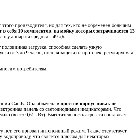
этого производителя, но для тех, кто не обременен большим
 в себя 10 комплектов, на мойку которых затрачивается 13
ть у аппарата средняя – 49 дБ.
половинная загрузка, способная сделать узкую
 от 3 до 9 часов, полная защита от протечек, регулируемая
 многим потребителям.
ании Candy. Она облачена в
простой корпус никак не
лектронная панель со светодиодными индикаторами. Что
мало (всего 0,61 кВт). Вместительность агрегата составляет
ту нет, его призван интенсивный режим. Также отсутствует
му водопроводу, что является плюсом для некоторых