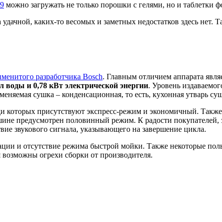
9
можно загружать не только порошки с гелями, но и таблетки ф
 удачной, каких-то весомых и заметных недостатков здесь нет.
именитого разработчика Bosch
. Главным отличием аппарата являе
л воды и 0,78 кВт электрической энергии
. Уровень издаваемог
няемая сушка – конденсационная, то есть, кухонная утварь суши
ди которых присутствуют экспресс-режим и экономичный. Также
ине предусмотрен половинный режим. К радости покупателей, з
вие звукового сигнала, указывающего на завершение цикла.
ции и отсутствие режима быстрой мойки. Также некоторые поль
 возможны огрехи сборки от производителя.