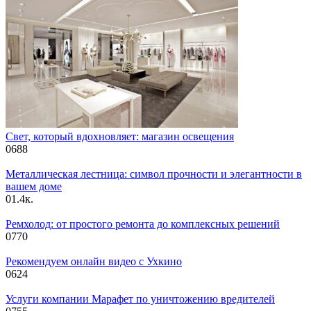
Свет, который вдохновляет: магазин освещения
0
688
Металлическая лестница: символ прочности и элегантности в
вашем доме
0
1.4к.
Ремхолод: от простого ремонта до комплексных решений
0
770
Рекомендуем онлайн видео с Ухкино
0
624
Услуги компании Марафет по уничтожению вредителей