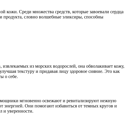
ой кожи. Среди множества средств, которые завоевали сердца
 три продукта, словно волшебные эликсиры, способны
, извлекаемых из морских водорослей, она обволакивает кожу,
лучшая текстуру и придавая лицу здоровое сияние. Это как
ы о себе.
помощники мгновенно освежают и ревитализируют нежную
т энергией. Они помогают избавиться от темных кругов и
л и уверенности.