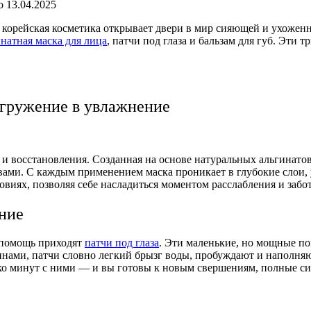
о
13.04.2025
, корейская косметика открывает двери в мир сияющей и ухоженн
инатная маска для лица
, патчи под глаза и бальзам для губ. Эти
огружение в увлажнение
 и восстановления. Созданная на основе натуральных альгинатов
ами. С каждым применением маска проникает в глубокие слои, у
иях, позволяя себе насладиться моментом расслабления и забот
ение
а помощь приходят
патчи под глаза
. Эти маленькие, но мощные 
инами, патчи словно легкий брызг воды, пробуждают и наполняю
ько минут с ними — и вы готовы к новым свершениям, полные си