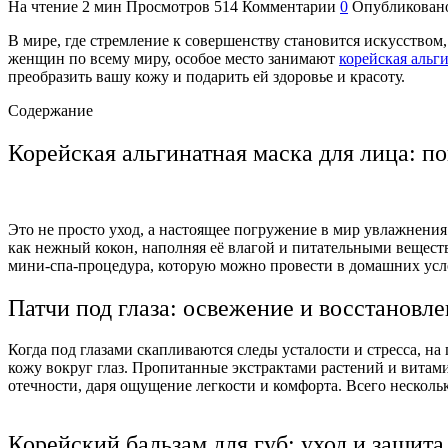
На чтение
2 мин
Просмотров
514
Комментарии
0
Опубликован
В мире, где стремление к совершенству становится искусством
женщин по всему миру, особое место занимают
корейская альг
преобразить вашу кожу и подарить ей здоровье и красоту.
Содержание
Корейская альгинатная маска для лица: п
Это не просто уход, а настоящее погружение в мир увлажнения
как нежный кокон, наполняя её влагой и питательными веществ
мини-спа-процедура, которую можно провести в домашних услов
Патчи под глаза: освежение и восстановл
Когда под глазами скапливаются следы усталости и стресса, н
кожу вокруг глаз. Пропитанные экстрактами растений и витам
отечности, даря ощущение легкости и комфорта. Всего нескол
Корейский бальзам для губ: уход и защита