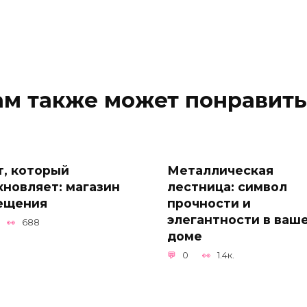
ам также может понравить
т, который
Металлическая
хновляет: магазин
лестница: символ
ещения
прочности и
элегантности в ваш
688
доме
0
1.4к.