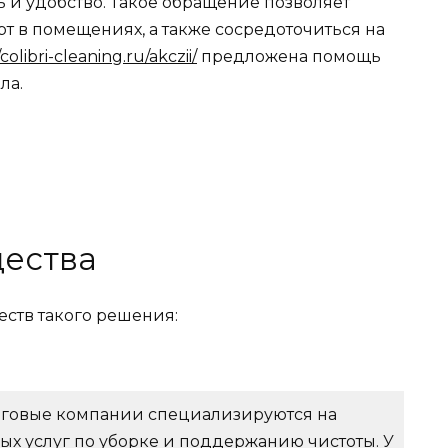
ь и удобство. Такое обращение позволяет
т в помещениях, а также сосредоточиться на
/colibri-cleaning.ru/akczii/
предложена помощь
ла.
ества
ств такого решения:
нговые компании специализируются на
х услуг по уборке и поддержанию чистоты. У