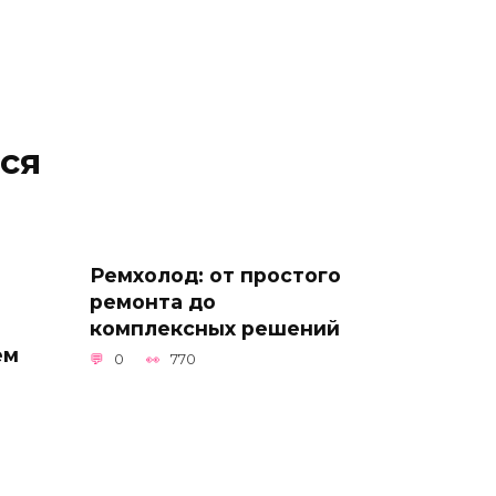
ся
Ремхолод: от простого
ремонта до
комплексных решений
ем
0
770