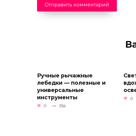
В
Ручные рычажные
Све
лебедки — полезные и
вдо
универсальные
осв
инструменты
0
0
554