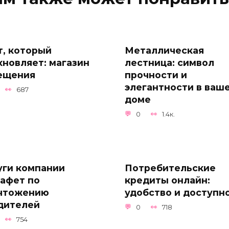
т, который
Металлическая
хновляет: магазин
лестница: символ
ещения
прочности и
элегантности в ваш
687
доме
0
1.4к.
уги компании
Потребительские
афет по
кредиты онлайн:
чтожению
удобство и доступн
дителей
0
718
754