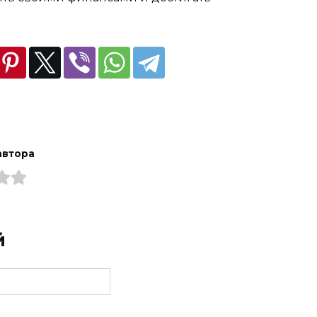
автора
й