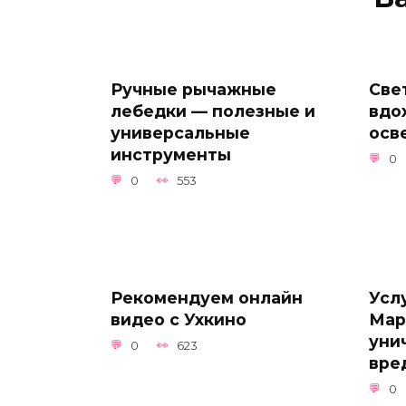
Ручные рычажные
Све
лебедки — полезные и
вдо
универсальные
осв
инструменты
0
0
553
Рекомендуем онлайн
Усл
видео с Ухкино
Мар
уни
0
623
вре
0