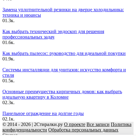
Замена уплотнительной резинки на дверце холодильника:
техника и нюансы
0
1.3к.
Как выбрать технический эндоскоп для решения
профессиональных задач
0
1.6к.
Как выбрать пылесос: руководство для идеальной покупки
0
1.9к.
Системы инсталляции для унитазов: искусство комфорта и
стиля
0
1.5к.
Основные преимущества кирпичных домов: как выбрать
идеальную квартиру в Коломне
0
2.3к.
Панельное ограждение на долгие годы
0
2.1к.
© 2014 - 2026 | 2Стиралки.ру
О проекте
Все записи
Политика
конфиденциальности
Обработка персональных данных
Sitemap