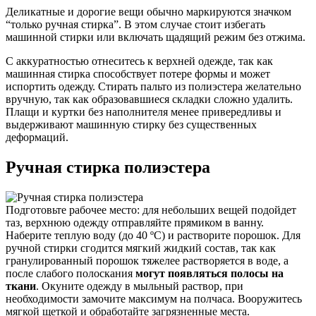
Деликатные и дорогие вещи обычно маркируются значком
“только ручная стирка”. В этом случае стоит избегать
машинной стирки или включать щадящий режим без отжима.
С аккуратностью отнеситесь к верхней одежде, так как
машинная стирка способствует потере формы и может
испортить одежду. Стирать пальто из полиэстера желательно
вручную, так как образовавшиеся складки сложно удалить.
Плащи и куртки без наполнителя менее привередливы и
выдерживают машинную стирку без существенных
деформаций.
Ручная стирка полиэстера
Подготовьте рабочее место: для небольших вещей подойдет
таз, верхнюю одежду отправляйте прямиком в ванну.
Наберите теплую воду (до 40 ºC) и растворите порошок. Для
ручной стирки сгодится мягкий жидкий состав, так как
гранулированный порошок тяжелее растворяется в воде, а
после слабого полоскания
могут появляться полосы на
ткани
. Окуните одежду в мыльный раствор, при
необходимости замочите максимум на полчаса. Вооружитесь
мягкой щеткой и обработайте загрязненные места.