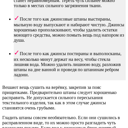
станет неравномерным. Тереть чуть сильнее можно
только в местах сильного загрязнения ткани.
После того как джинсовые штаны выстираны,
мыльную воду выпускают и набирают чистую. Джинсы
хорошенько прополаскивают, чтобы удалить остатки
моющего средства, можно помыть вещь под напором из
душа.
После того как джинсы постираны и выполосканы,
их несколько минут держат на весу, чтобы стекла
лишняя вода. Можно удалить лишнюю воду, разложив
штаны на дне ванной и проведя по штанинам ребром
ладони.
Вешают вещь сушить на верёвку, закрепив за пояс
прищепками. Предварительно штаны следует хорошенько
расправить. Не допускается сильного пересыхания
текстильного изделия, так как в этом случае джинсы
становятся очень грубыми.
Гладить штаны совсем необязательно. Если они сушились в
расправленном виде, то их можно просто разгладить чуть
влажными руками. Если вид у джинсовых брюк помятый,