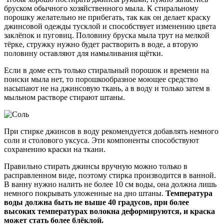
бруском обычного хозяйственного мыла. К стиральному
порошку желательно не прибегать, так как он делает краску
джинсовой одежды тусклой и способствует изменению цвета
заклёпок и пуговиц. Половину бруска мыла трут на мелкой
тёрке, стружку нужно будет растворить в воде, а вторую
половину оставляют для намыливания щётки.
Если в доме есть только стиральный порошок и времени на
поиски мыла нет, то порошкообразное моющее средство
насыпают не на джинсовую ткань, а в воду и только затем в
мыльном растворе стирают штаны.
При стирке джинсов в воду рекомендуется добавлять немного
соли и столового уксуса. Эти компоненты способствуют
сохранению краски на ткани.
Правильно стирать джинсы вручную можно только в
расправленном виде, поэтому стирка производится в ванной.
В ванну нужно налить не более 10 см воды, она должна лишь
немного покрывать уложенные на дно штаны.
Температура
воды должна быть не выше 40 градусов, при более
высоких температурах волокна деформируются, и краска
может стать более блёклой.