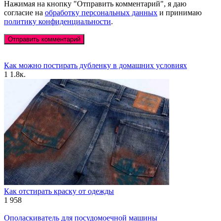
Нажимая на кнопку "Отправить комментарий", я даю
согласие на
обработку персональных данных
и принимаю
политику конфиденциальности
.
Как можно постирать дубленку в домашних условиях
1
1.8к.
Как отстирать краску от одежды
1
958
Ополаскиватель для посудомоечной машины