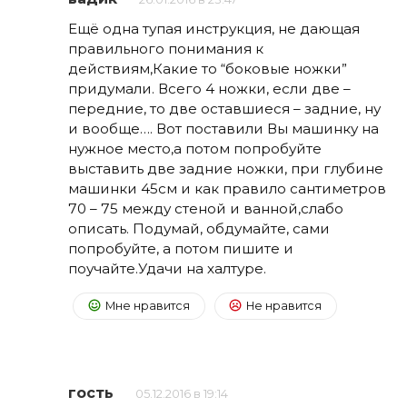
Ещё одна тупая инструкция, не дающая
правильного понимания к
действиям,Какие то “боковые ножки”
придумали. Всего 4 ножки, если две –
передние, то две оставшиеся – задние, ну
и вообще…. Вот поставили Вы машинку на
нужное место,а потом попробуйте
выставить две задние ножки, при глубине
машинки 45см и как правило сантиметров
70 – 75 между стеной и ванной,слабо
описать. Подумай, обдумайте, сами
попробуйте, а потом пишите и
поучайте.Удачи на халтуре.
Мне нравится
Не нравится
гость
05.12.2016 в 19:14