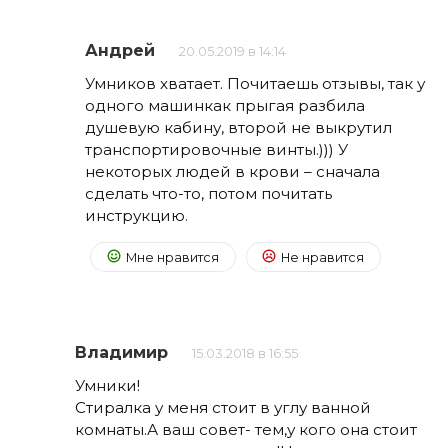
Андрей
20.05.2019 в 14:14
Умников хватает. Почитаешь отзывы, так у
одного машинкак прыгая разбила
душевую кабину, второй не выкрутил
транспортировочные винты.))) У
некоторых людей в крови – сначала
сделать что-то, потом почитать
инструкцию.
Мне нравится
Не нравится
Владимир
15.03.2018 в 16:55
Умники!
Стиралка у меня стоит в углу ванной
комнаты.А ваш совет- тем,у кого она стоит