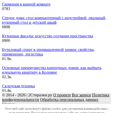
Гармония в ванной комнате
0
783
Сердце дома: стол компьютерный с надстройкой, овальный
кухонный стол и детский шкаф
0
898
Кухонные фасады: искусство создания пространства
0
900
Бутиловый спирт в промышленной химии: свойства,
применение, логистика
0
1.9к.
Основные преимущества кирпичных домов: как выбрать
идеальную квартиру в Коломне
0
2.3к.
Складская техника
0
1.4к.
© 2014 - 2026 | 2Стиралки.ру
О проекте
Все записи
Политика
конфиденциальности
Обработка персональных данных
Sitemap
Использование материалов разрешено только при наличии
Этот веб-сайт использует файлы cookie для улучшения взаимодействия с
пользователем. Продолжая использовать сайт, вы даете согласие на