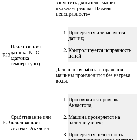
запустить двигатель, машина
включает режим «Важная
неисправность».
Проверяется или меняется
датчик;
Неисправность
Контролируется исправность
датчика NTC
F22
цепей.
(датчика
температуры)
Дальнейшая работа стиральной
машины производится без нагрева
воды.
Производится проверка
Аквастопа;
Срабатывание или
Машина проверяется на
F23
неисправность
наличие утечек;
системы Аквастоп
Проверяется целостность